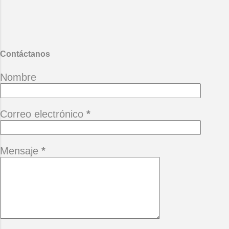
llenar con las piedras del hastío.
(Alberto Cortez) *Camina siempre
adelante pensando que hay un
mañana, no te permitas perderlo
porque está buena ...
Contáctanos
Nombre
Correo electrónico
*
Mensaje
*