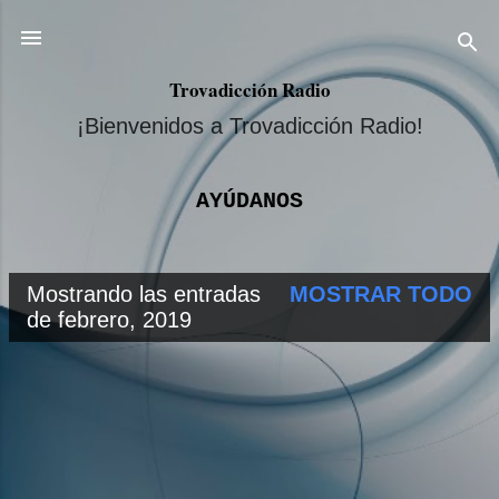
Ir al contenido principal
Trovadicción Radio
¡Bienvenidos a Trovadicción Radio!
AYÚDANOS
Mostrando las entradas
MOSTRAR TODO
E
de febrero, 2019
n
t
r
a