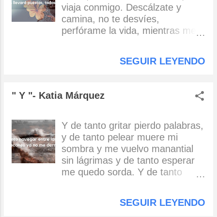
viaja conmigo. Descálzate y
camina, no te desvíes,
perfórame la vida, mientras me
vives. Apégate a mis sueños,
quema mi aliento, y bésame sin
SEGUIR LEYENDO
miedos, mientras despierto.
Desnuda tus tristezas, las hago
mías, me las llevaré puestas,
" Y "- Katia Márquez
todos los días. Katia Márquez
Y de tanto gritar pierdo palabras,
y de tanto pelear muere mi
sombra y me vuelvo manantial
sin lágrimas y de tanto esperar
me quedo sorda. Y de tanto
buscar siempre me pierdo y de
tanto intentar me salen callos y
SEGUIR LEYENDO
de tanto soñar no me despierto y