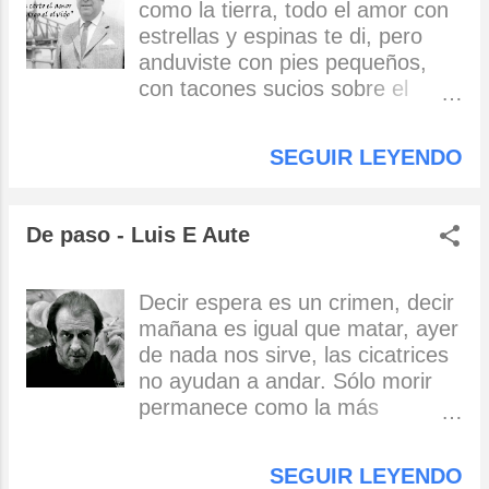
llorando, llorando por ti. Autor :
como la tierra, todo el amor con
Agustín Lara Cantante : Natalia
estrellas y espinas te di, pero
Lafourcade
anduviste con pies pequeños,
con tacones sucios sobre el
fuego, apagándolo. Ay gran
amor, pequeña amada! No me
SEGUIR LEYENDO
detuve en la lucha. No dejé de
marchar hacia la vida, hacia la
paz, hacia el pan para todos,
De paso - Luis E Aute
pero te alcé en mis brazos y te
clavé a mis besos y te miré
como jamás volverán a mirarte
Decir espera es un crimen, decir
ojos humanos. Ay gran amor,
mañana es igual que matar, ayer
pequeña amada! Entonces no
de nada nos sirve, las cicatrices
mediste mi estatura, y al hombre
no ayudan a andar. Sólo morir
que para ti apartó la sangre, el
permanece como la más
trigo, el agua confundiste con el
inmutable razón, vivir es un
pequeño insecto que te cayó en
accidente, un ejercicio de gozo y
SEGUIR LEYENDO
la falda. Ay gran amor, pequeña
dolor. Que no, que no, que el