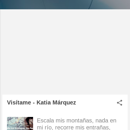
d
a
s
Visítame - Katia Márquez
Escala mis montañas, nada en
mi río, recorre mis entrañas,