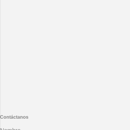
nací. Quiéreme, quiéreme hasta
la locura, y así sabrás la ama...
Contáctanos