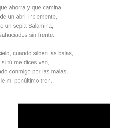
 que ahorra y que camina
 de un abril inclemente,
de un sepia Salamina,
esahuciados sin frente.
elo, cuando silben las balas,
 si tú me dices ven,
ndo conmigo por las malas,
le mi penúltimo tren.