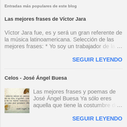
Entradas más populares de este blog
Las mejores frases de Víctor Jara
Víctor Jara fue, es y será un gran referente de
la música latinoamericana. Selección de las
mejores frases: * Yo soy un trabajador de la
música, no soy un artista. El pueblo y el
SEGUIR LEYENDO
tiempo dirán si yo soy artista. Yo, en este
momento, soy un trabajador. Y un trabajador
que está ubicado con conciencia muy definida.
Celos - José Ángel Buesa
(Entrevista en Perú 30 de junio de 1973) * Yo
no canto por cantar ni por tener buena voz,
Las mejores frases y poemas de
canto porque la guitarra tiene sentido y razón.
José Ángel Buesa Ya sólo eres
(Manifiesto. 1973) *Mi canto es una cadena
aquella que tiene la costumbre de
sin comienzo ni final y en cada eslabón se
ser bella. Ya pasó la embriaguez.
encuentra el canto de los demás. (Canto Libre
SEGUIR LEYENDO
Pero no olvido aquel
.1970) *La ciudad lo encierra jaula de metal, el
deslumbramiento, aquella gloria del