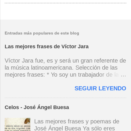
Entradas más populares de este blog
Las mejores frases de Víctor Jara
Víctor Jara fue, es y será un gran referente de
la música latinoamericana. Selección de las
mejores frases: * Yo soy un trabajador de la
música, no soy un artista. El pueblo y el
SEGUIR LEYENDO
tiempo dirán si yo soy artista. Yo, en este
momento, soy un trabajador. Y un trabajador
que está ubicado con conciencia muy definida.
Celos - José Ángel Buesa
(Entrevista en Perú 30 de junio de 1973) * Yo
no canto por cantar ni por tener buena voz,
Las mejores frases y poemas de
canto porque la guitarra tiene sentido y razón.
José Ángel Buesa Ya sólo eres
(Manifiesto. 1973) *Mi canto es una cadena