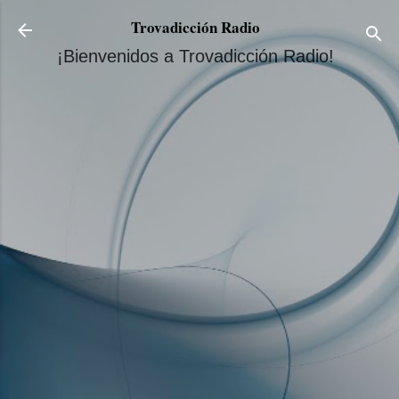
Ir al contenido principal
Trovadicción Radio
¡Bienvenidos a Trovadicción Radio!