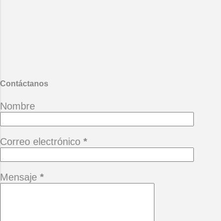
*Cuando un amigo se va, queda un
terreno baldío que quiere el tiempo
llenar con las piedras del hastío.
(Alberto Cortez) *Camina siempre
adelante pensando que hay un
mañana, no te permitas perderlo
porque está buena ...
Contáctanos
Nombre
Correo electrónico
*
Mensaje
*