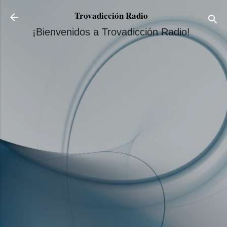
Ir al contenido principal
Trovadicción Radio
¡Bienvenidos a Trovadicción Radio!