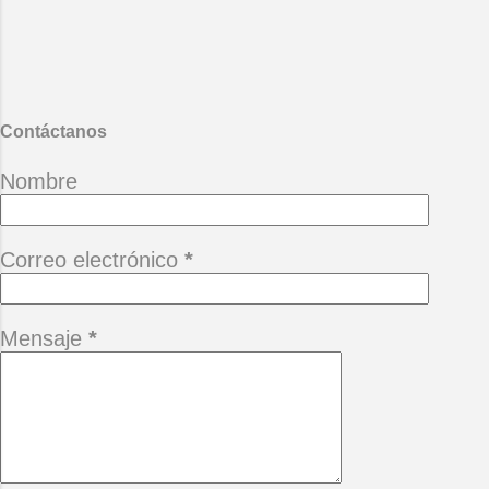
- La vida ese paréntesis.
También te puede interesar :
Desgana
Contáctanos
Nombre
Correo electrónico
*
Mensaje
*