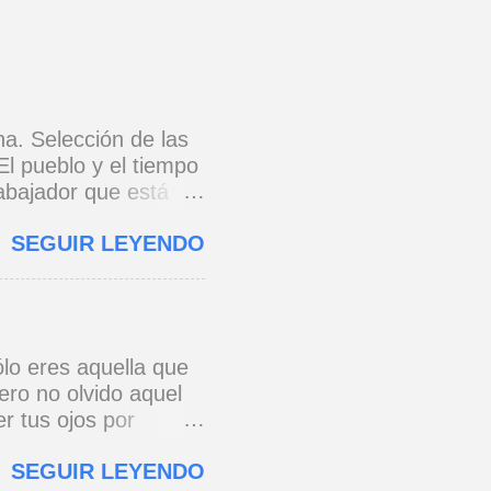
na. Selección de las
El pueblo y el tiempo
rabajador que está
e 1973) * Yo no canto
SEGUIR LEYENDO
o y razón.
cada eslabón se
erra jaula de metal,
s todo para amar,
 * Si yo a Cuba le
lo eres aquella que
onario, pie con pie,
ero no olvido aquel
 ...
r tus ojos por
e a ver de esa
SEGUIR LEYENDO
os al pensar que un