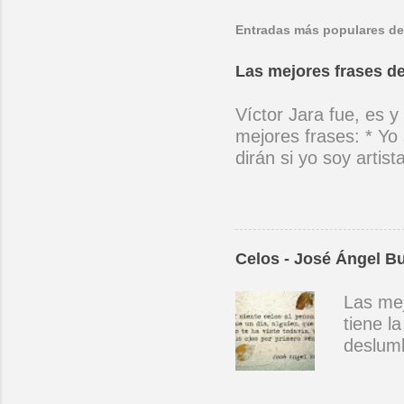
Entradas más populares de
Las mejores frases de
Víctor Jara fue, es y
mejores frases: * Yo 
dirán si yo soy artis
ubicado con concienc
por cantar ni por ten
(Manifiesto. 1973) *
encuentra el canto de
Celos - José Ángel B
el niño envejece sin
amargos los días, si
Las mej
cantara, le cantara u
tiene l
mano con mano, cora
deslumb
primera
manera.