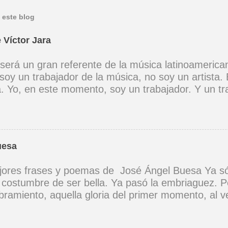
 este blog
 Víctor Jara
 será un gran referente de la música latinoamerica
soy un trabajador de la música, no soy un artista. 
ta. Yo, en este momento, soy un trabajador. Y un t
ia muy definida. (Entrevista en Perú 30 de junio d
er buena voz, canto porque la guitarra tiene sentid
Mi canto es una cadena sin comienzo ni final y en 
 los demás. (Canto Libre .1970) *La ciudad lo enci
uesa
 saber jugar. Cuántos como tu vagarán, el dinero e
 no hay. (Canción de cuna para un niño vago. 1965)
ores frases y poemas de José Ángel Buesa Ya só
na canción tendría que ser un son, un son revoluci
a costumbre de ser bella. Ya pasó la embriaguez. P
zón a corazón, corazón a corazón. (A Cuba .1969)
ramiento, aquella gloria del primer momento, al ve
 vez. Yo sé que, aunque quisiera, no he de volvert
 Como aquel instante de embriaguez; y siento cel