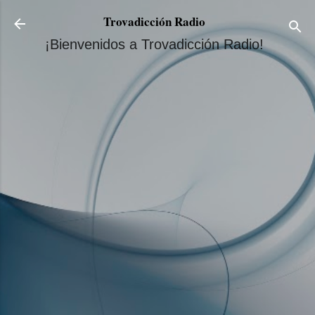
Ir al contenido principal
Trovadicción Radio
¡Bienvenidos a Trovadicción Radio!