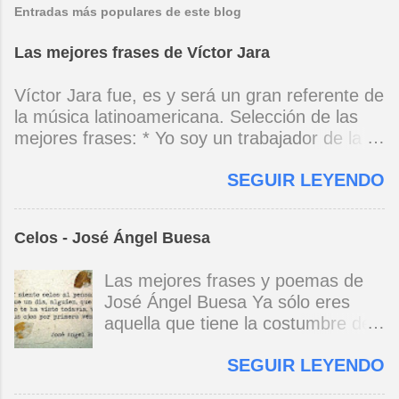
Entradas más populares de este blog
Las mejores frases de Víctor Jara
Víctor Jara fue, es y será un gran referente de
la música latinoamericana. Selección de las
mejores frases: * Yo soy un trabajador de la
música, no soy un artista. El pueblo y el
SEGUIR LEYENDO
tiempo dirán si yo soy artista. Yo, en este
momento, soy un trabajador. Y un trabajador
que está ubicado con conciencia muy definida.
Celos - José Ángel Buesa
(Entrevista en Perú 30 de junio de 1973) * Yo
no canto por cantar ni por tener buena voz,
Las mejores frases y poemas de
canto porque la guitarra tiene sentido y razón.
José Ángel Buesa Ya sólo eres
(Manifiesto. 1973) *Mi canto es una cadena
aquella que tiene la costumbre de
sin comienzo ni final y en cada eslabón se
ser bella. Ya pasó la embriaguez.
encuentra el canto de los demás. (Canto Libre
SEGUIR LEYENDO
Pero no olvido aquel
.1970) *La ciudad lo encierra jaula de metal, el
deslumbramiento, aquella gloria del
niño envejece sin saber jugar. Cuántos como