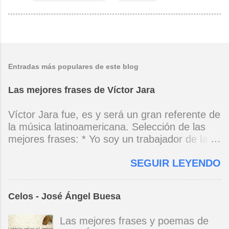
Entradas más populares de este blog
Las mejores frases de Víctor Jara
Víctor Jara fue, es y será un gran referente de
la música latinoamericana. Selección de las
mejores frases: * Yo soy un trabajador de la
música, no soy un artista. El pueblo y el
SEGUIR LEYENDO
tiempo dirán si yo soy artista. Yo, en este
momento, soy un trabajador. Y un trabajador
que está ubicado con conciencia muy definida.
Celos - José Ángel Buesa
(Entrevista en Perú 30 de junio de 1973) * Yo
no canto por cantar ni por tener buena voz,
Las mejores frases y poemas de
canto porque la guitarra tiene sentido y razón.