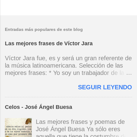
Entradas más populares de este blog
Las mejores frases de Víctor Jara
Víctor Jara fue, es y será un gran referente de
la música latinoamericana. Selección de las
mejores frases: * Yo soy un trabajador de la
música, no soy un artista. El pueblo y el
SEGUIR LEYENDO
tiempo dirán si yo soy artista. Yo, en este
momento, soy un trabajador. Y un trabajador
que está ubicado con conciencia muy definida.
Celos - José Ángel Buesa
(Entrevista en Perú 30 de junio de 1973) * Yo
no canto por cantar ni por tener buena voz,
Las mejores frases y poemas de
canto porque la guitarra tiene sentido y razón.
José Ángel Buesa Ya sólo eres
(Manifiesto. 1973) *Mi canto es una cadena
aquella que tiene la costumbre de