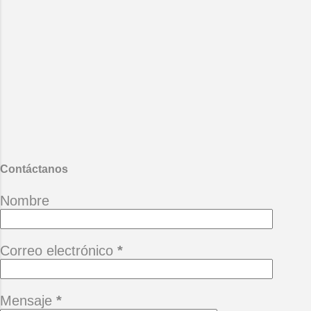
Perdónate, acéptate, reconócete y
ámate. Recuerda que tienes que
vivir contigo mismo por la
eternidad. ( Facundo Cabral )
*Cuando un amigo se va, queda un
terreno baldío que quiere el tiempo
llenar con las piedras del hastío.
(Alberto Cortez) *Camina siempre
adelante pensando que hay un
mañana, no te permitas perderlo
porque está buena ...
Contáctanos
Nombre
Correo electrónico
*
Mensaje
*