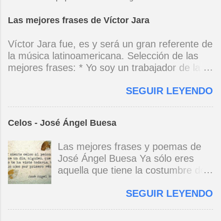
Las mejores frases de Víctor Jara
Víctor Jara fue, es y será un gran referente de
la música latinoamericana. Selección de las
mejores frases: * Yo soy un trabajador de la
música, no soy un artista. El pueblo y el
SEGUIR LEYENDO
tiempo dirán si yo soy artista. Yo, en este
momento, soy un trabajador. Y un trabajador
que está ubicado con conciencia muy definida.
Celos - José Ángel Buesa
(Entrevista en Perú 30 de junio de 1973) * Yo
no canto por cantar ni por tener buena voz,
Las mejores frases y poemas de
canto porque la guitarra tiene sentido y razón.
José Ángel Buesa Ya sólo eres
(Manifiesto. 1973) *Mi canto es una cadena
aquella que tiene la costumbre de
sin comienzo ni final y en cada eslabón se
ser bella. Ya pasó la embriaguez.
encuentra el canto de los demás. (Canto Libre
SEGUIR LEYENDO
Pero no olvido aquel
.1970) *La ciudad lo encierra jaula de metal, el
deslumbramiento, aquella gloria del
niño envejece sin saber jugar. Cuántos como
primer momento, al ver tus ojos