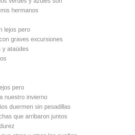
dos verdes y azules son
 a mis hermanos
n lejos pero
con graves excursiones
s y ataúdes
dos
ejos pero
 nuestro invierno
ios duermen sin pesadillas
as que arribaron juntos
adurez