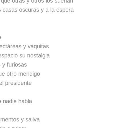
 que otras y otros los sueñan
 casas oscuras y a la espera
e
 hectáreas y vaquitas
despacio su nostalgia
s y furiosas
ue otro mendigo
l presidente
e nadie habla
mentos y saliva