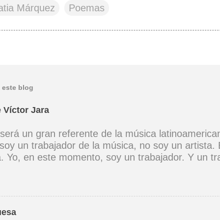
atia Márquez
Poemas
 este blog
 Víctor Jara
 será un gran referente de la música latinoamerica
soy un trabajador de la música, no soy un artista. 
ta. Yo, en este momento, soy un trabajador. Y un t
ia muy definida. (Entrevista en Perú 30 de junio d
er buena voz, canto porque la guitarra tiene sentid
Mi canto es una cadena sin comienzo ni final y en 
 los demás. (Canto Libre .1970) *La ciudad lo enci
uesa
 saber jugar. Cuántos como tu vagarán, el dinero e