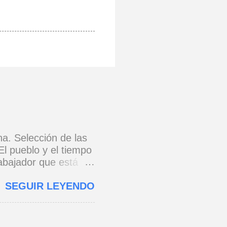
na. Selección de las
El pueblo y el tiempo
rabajador que está
e 1973) * Yo no canto
SEGUIR LEYENDO
o y razón.
cada eslabón se
erra jaula de metal,
s todo para amar,