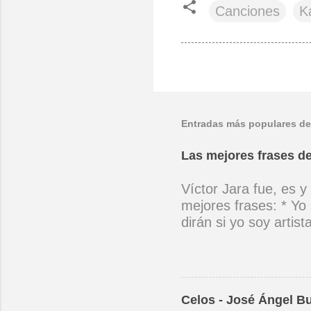
Canciones
K
Entradas más populares de
Las mejores frases de
Víctor Jara fue, es y
mejores frases: * Yo 
dirán si yo soy artis
ubicado con concienc
por cantar ni por ten
(Manifiesto. 1973) *
encuentra el canto de
Celos - José Ángel B
el niño envejece sin