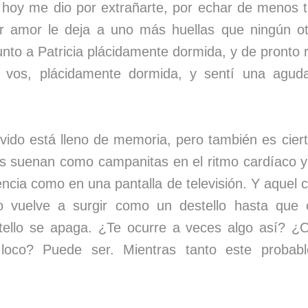
hoy me dio por extrañarte, por echar de menos t
r amor le deja a uno más huellas que ningún ot
unto a Patricia plácidamente dormida, y de pront
a vos, plácidamente dormida, y sentí una aguda
olvido está lleno de memoria, pero también es cie
res suenan como campanitas en el ritmo cardíaco 
encia como en una pantalla de televisión. Y aquel
do vuelve a surgir como un destello hasta que 
tello se apaga. ¿Te ocurre a veces algo así? 
loco? Puede ser. Mientras tanto este probab