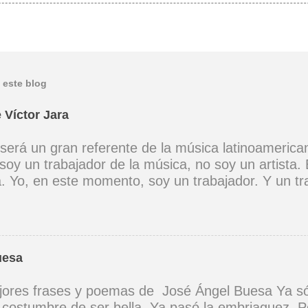
 este blog
 Víctor Jara
 será un gran referente de la música latinoamerica
soy un trabajador de la música, no soy un artista. 
ta. Yo, en este momento, soy un trabajador. Y un t
ia muy definida. (Entrevista en Perú 30 de junio d
er buena voz, canto porque la guitarra tiene sentid
Mi canto es una cadena sin comienzo ni final y en 
 los demás. (Canto Libre .1970) *La ciudad lo enci
uesa
 saber jugar. Cuántos como tu vagarán, el dinero e
 no hay. (Canción de cuna para un niño vago. 1965)
ores frases y poemas de José Ángel Buesa Ya só
na canción tendría que ser un son, un son revoluci
a costumbre de ser bella. Ya pasó la embriaguez. P