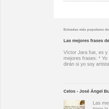
Entradas más populares de
Las mejores frases de
Víctor Jara fue, es y
mejores frases: * Yo 
dirán si yo soy artis
ubicado con concienc
por cantar ni por ten
(Manifiesto. 1973) *
encuentra el canto de
Celos - José Ángel B
el niño envejece sin
amargos los días, si
Las mej
cantara, le cantara u
tiene l