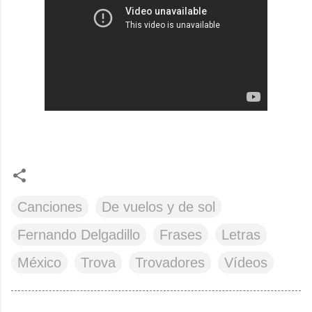
Canciones
De vuelos y de sol
Fernando Delgadillo
Frases
Letras
México
Trova
Trovadores
Vídeos