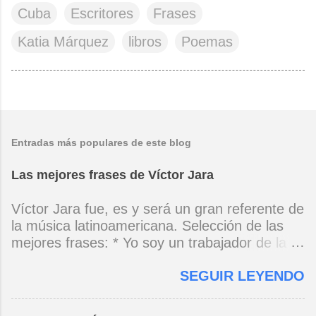
Cuba
Escritores
Frases
Katia Márquez
libros
Poemas
Entradas más populares de este blog
Las mejores frases de Víctor Jara
Víctor Jara fue, es y será un gran referente de
la música latinoamericana. Selección de las
mejores frases: * Yo soy un trabajador de la
música, no soy un artista. El pueblo y el
SEGUIR LEYENDO
tiempo dirán si yo soy artista. Yo, en este
momento, soy un trabajador. Y un trabajador
que está ubicado con conciencia muy definida.