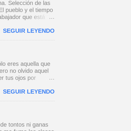
na. Selección de las
El pueblo y el tiempo
rabajador que está
e 1973) * Yo no canto
SEGUIR LEYENDO
o y razón.
cada eslabón se
erra jaula de metal,
s todo para amar,
 * Si yo a Cuba le
lo eres aquella que
onario, pie con pie,
ero no olvido aquel
 ...
r tus ojos por
e a ver de esa
SEGUIR LEYENDO
os al pensar que un
 primera vez. José
 de tontos ni ganas