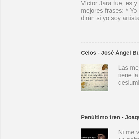
Víctor Jara fue, es y
mejores frases: * Yo 
dirán si yo soy artis
ubicado con concienc
por cantar ni por ten
(Manifiesto. 1973) *
encuentra el canto de
Celos - José Ángel B
el niño envejece sin
amargos los días, si
Las mej
cantara, le cantara u
tiene l
mano con mano, cora
deslumb
primera
manera.
día, al
Ángel 
Penúltimo tren - Joaq
Ni me v