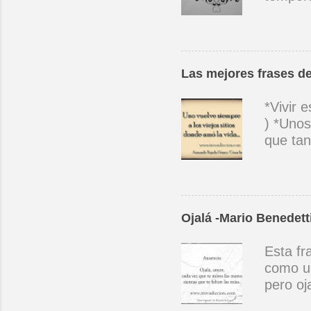
sabes c
aunque 
candor 
que él 
Las mejores frases de
en las 
como pu
*Vivir 
inapaga
) *Unos
nuevas 
que tan
que vas
hay niñ
pa' que
vuelve 
podido 
Ojalá -Mario Benedett
Violeta
Perdóna
Esta fr
contigo
como un
queda u
pero oj
(Alber
sea un 
te perm