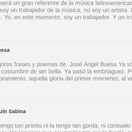
 será un gran referente de la música latinoamerica
soy un trabajador de la música, no soy un artista. 
ta. Yo, en este momento, soy un trabajador. Y un t
ia muy definida. (Entrevista en Perú 30 de junio d
er buena voz, canto porque la guitarra tiene sentid
Mi canto es una cadena sin comienzo ni final y en 
 los demás. (Canto Libre .1970) *La ciudad lo enci
uesa
 saber jugar. Cuántos como tu vagarán, el dinero e
 no hay. (Canción de cuna para un niño vago. 1965)
ores frases y poemas de José Ángel Buesa Ya só
na canción tendría que ser un son, un son revoluci
a costumbre de ser bella. Ya pasó la embriaguez. P
zón a corazón, corazón a corazón. (A Cuba .1969)
ramiento, aquella gloria del primer momento, al ve
 vez. Yo sé que, aunque quisiera, no he de volvert
 Como aquel instante de embriaguez; y siento cel
guien, que no te ha visto todavía, verá tus ojos por
Buesa - Poemas prohibidos (1959)
uín Sabina
engo tan pronto ni la tengo tan gorda, ni consuelo