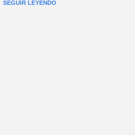
SEGUIR LEYENDO
a frontera ojalá
sobrevivan ojalá lo
tá tan desalado que
á! ay de los
o en arrollar a los
lá se encuentren con
a ese paréntesis.