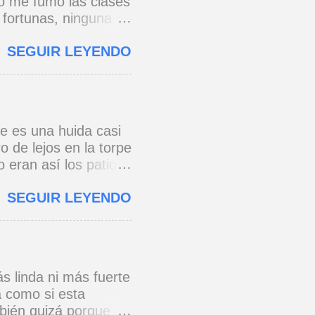
no me fumo las clases
 fortunas, ninguna
 torres gemelas de
SEGUIR LEYENDO
que chuzos de punta
azón, y un pibe
 vomita en un galpón.
 ni vencidos ni
po a tierra! tan
re es una huida casi
mpanas con mil gramos
 de lejos en la torpe
 gurús posmodernos
o eran así los patios
pasa mucho frío.
n con más cautela por
..
SEGUIR LEYENDO
un tranvía que
ca trocitos de
l barrio siempre es
s linda ni más fuerte
a como si esta
bién quizá porque