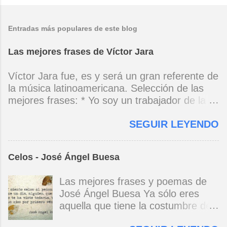
Entradas más populares de este blog
Las mejores frases de Víctor Jara
Víctor Jara fue, es y será un gran referente de
la música latinoamericana. Selección de las
mejores frases: * Yo soy un trabajador de la
música, no soy un artista. El pueblo y el
SEGUIR LEYENDO
tiempo dirán si yo soy artista. Yo, en este
momento, soy un trabajador. Y un trabajador
que está ubicado con conciencia muy definida.
Celos - José Ángel Buesa
(Entrevista en Perú 30 de junio de 1973) * Yo
no canto por cantar ni por tener buena voz,
Las mejores frases y poemas de
canto porque la guitarra tiene sentido y razón.
José Ángel Buesa Ya sólo eres
(Manifiesto. 1973) *Mi canto es una cadena
aquella que tiene la costumbre de
sin comienzo ni final y en cada eslabón se
ser bella. Ya pasó la embriaguez.
encuentra el canto de los demás. (Canto Libre