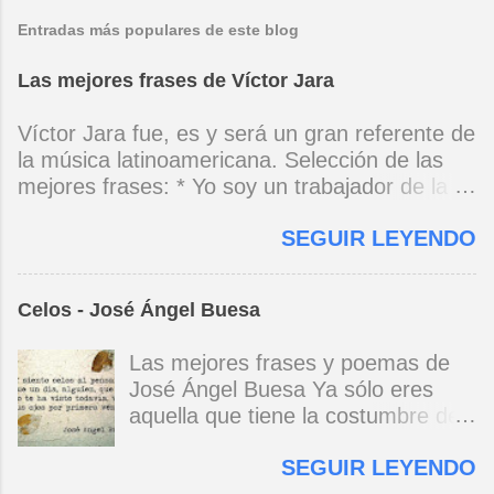
Entradas más populares de este blog
Las mejores frases de Víctor Jara
Víctor Jara fue, es y será un gran referente de
la música latinoamericana. Selección de las
mejores frases: * Yo soy un trabajador de la
música, no soy un artista. El pueblo y el
SEGUIR LEYENDO
tiempo dirán si yo soy artista. Yo, en este
momento, soy un trabajador. Y un trabajador
que está ubicado con conciencia muy definida.
Celos - José Ángel Buesa
(Entrevista en Perú 30 de junio de 1973) * Yo
no canto por cantar ni por tener buena voz,
Las mejores frases y poemas de
canto porque la guitarra tiene sentido y razón.
José Ángel Buesa Ya sólo eres
(Manifiesto. 1973) *Mi canto es una cadena
aquella que tiene la costumbre de
sin comienzo ni final y en cada eslabón se
ser bella. Ya pasó la embriaguez.
encuentra el canto de los demás. (Canto Libre
SEGUIR LEYENDO
Pero no olvido aquel
.1970) *La ciudad lo encierra jaula de metal, el