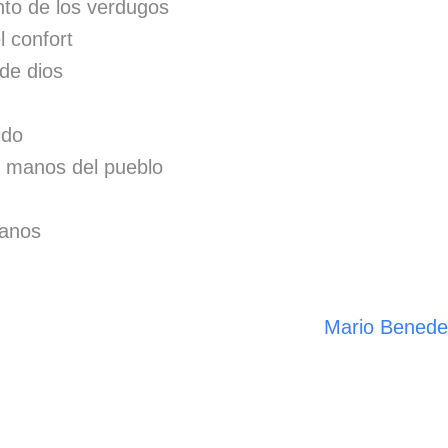
nto de los verdugos
l confort
 de dios
ido
as manos del pueblo
manos
Mario Benedet