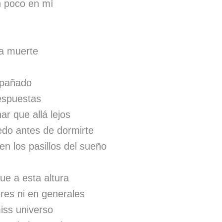
n poco en mí
la muerte
mpañado
espuestas
r que allá lejos
edo antes de dormirte
en los pasillos del sueño
ue a esta altura
res ni en generales
miss universo