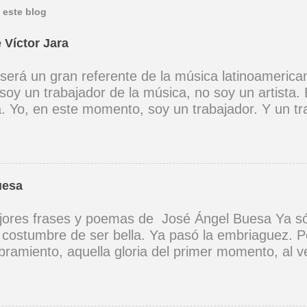
 este blog
 Víctor Jara
 será un gran referente de la música latinoamerica
soy un trabajador de la música, no soy un artista. 
ta. Yo, en este momento, soy un trabajador. Y un t
ia muy definida. (Entrevista en Perú 30 de junio d
er buena voz, canto porque la guitarra tiene sentid
Mi canto es una cadena sin comienzo ni final y en 
 los demás. (Canto Libre .1970) *La ciudad lo enci
uesa
 saber jugar. Cuántos como tu vagarán, el dinero e
 no hay. (Canción de cuna para un niño vago. 1965)
ores frases y poemas de José Ángel Buesa Ya só
na canción tendría que ser un son, un son revoluci
a costumbre de ser bella. Ya pasó la embriaguez. P
zón a corazón, corazón a corazón. (A Cuba .1969)
ramiento, aquella gloria del primer momento, al ve
 vez. Yo sé que, aunque quisiera, no he de volvert
 Como aquel instante de embriaguez; y siento cel
guien, que no te ha visto todavía, verá tus ojos por