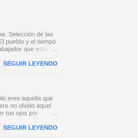
na. Selección de las
El pueblo y el tiempo
rabajador que está
e 1973) * Yo no canto
SEGUIR LEYENDO
o y razón.
cada eslabón se
erra jaula de metal,
s todo para amar,
 * Si yo a Cuba le
lo eres aquella que
onario, pie con pie,
ero no olvido aquel
 ...
r tus ojos por
e a ver de esa
SEGUIR LEYENDO
os al pensar que un
 primera vez. José