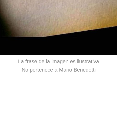
La frase de la imagen es ilustrativa
No pertenece a Mario Benedetti