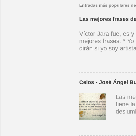
Entradas más populares de
Las mejores frases de
Víctor Jara fue, es y
mejores frases: * Yo 
dirán si yo soy artis
ubicado con concienc
por cantar ni por ten
(Manifiesto. 1973) *
encuentra el canto de
Celos - José Ángel B
el niño envejece sin
amargos los días, si
Las mej
cantara, le cantara u
tiene l
mano con mano, cora
deslumb
primera
manera.
día, al