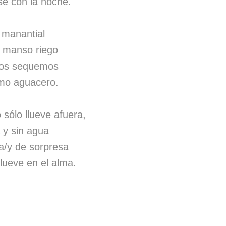
se con la noche.
 manantial
l manso riego
 nos sequemos
imo aguacero.
 sólo llueve afuera,
a y sin agua
a/y de sorpresa
llueve en el alma.