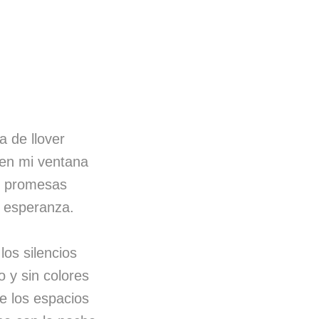
a de llover
 en mi ventana
as promesas
la esperanza.
 los silencios
o y sin colores
ce los espacios