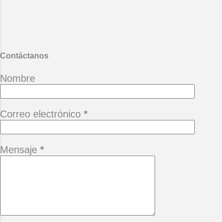
canción. Y al otro lado de la noche
mi alma se enfrenta al horizonte y
abre las alas cruza las aguas llega
al camino que te esconde hoy me
haces falt...
Contáctanos
Nombre
Correo electrónico
*
Mensaje
*