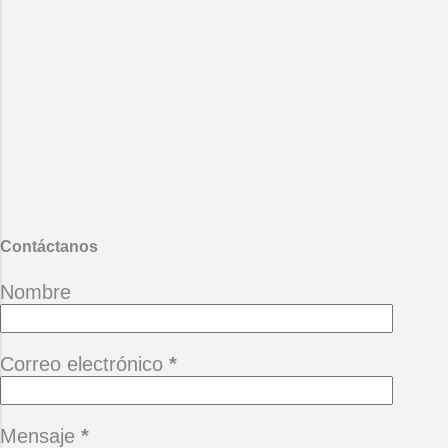
Perdónate, acéptate, reconócete y
ámate. Recuerda que tienes que
vivir contigo mismo por la
eternidad. ( Facundo Cabral )
*Cuando un amigo se va, queda un
terreno baldío que quiere el tiempo
llenar con las piedras del hastío.
(Alberto Cortez) *Camina siempre
adelante pensando que hay un
mañana, no te permitas perderlo
porque está buena ...
Contáctanos
Nombre
Correo electrónico
*
Mensaje
*