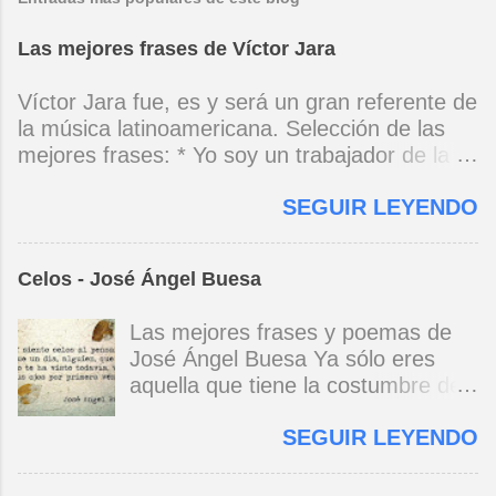
Las mejores frases de Víctor Jara
Víctor Jara fue, es y será un gran referente de
la música latinoamericana. Selección de las
mejores frases: * Yo soy un trabajador de la
música, no soy un artista. El pueblo y el
SEGUIR LEYENDO
tiempo dirán si yo soy artista. Yo, en este
momento, soy un trabajador. Y un trabajador
que está ubicado con conciencia muy definida.
Celos - José Ángel Buesa
(Entrevista en Perú 30 de junio de 1973) * Yo
no canto por cantar ni por tener buena voz,
Las mejores frases y poemas de
canto porque la guitarra tiene sentido y razón.
José Ángel Buesa Ya sólo eres
(Manifiesto. 1973) *Mi canto es una cadena
aquella que tiene la costumbre de
sin comienzo ni final y en cada eslabón se
ser bella. Ya pasó la embriaguez.
encuentra el canto de los demás. (Canto Libre
SEGUIR LEYENDO
Pero no olvido aquel
.1970) *La ciudad lo encierra jaula de metal, el
deslumbramiento, aquella gloria del
niño envejece sin saber jugar. Cuántos como
primer momento, al ver tus ojos