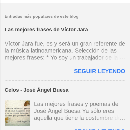
Entradas más populares de este blog
Las mejores frases de Víctor Jara
Víctor Jara fue, es y será un gran referente de
la música latinoamericana. Selección de las
mejores frases: * Yo soy un trabajador de la
música, no soy un artista. El pueblo y el
SEGUIR LEYENDO
tiempo dirán si yo soy artista. Yo, en este
momento, soy un trabajador. Y un trabajador
que está ubicado con conciencia muy definida.
Celos - José Ángel Buesa
(Entrevista en Perú 30 de junio de 1973) * Yo
no canto por cantar ni por tener buena voz,
Las mejores frases y poemas de
canto porque la guitarra tiene sentido y razón.
José Ángel Buesa Ya sólo eres
(Manifiesto. 1973) *Mi canto es una cadena
aquella que tiene la costumbre de
sin comienzo ni final y en cada eslabón se
ser bella. Ya pasó la embriaguez.
encuentra el canto de los demás. (Canto Libre