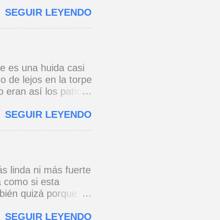
 torres gemelas de
SEGUIR LEYENDO
que chuzos de punta
azón, y un pibe
 vomita en un galpón.
 ni vencidos ni
po a tierra! tan
re es una huida casi
mpanas con mil gramos
 de lejos en la torpe
 gurús posmodernos
o eran así los patios
pasa mucho frío.
n con más cautela por
..
SEGUIR LEYENDO
un tranvía que
ca trocitos de
l barrio siempre es
s linda ni más fuerte
a como si esta
bién quizá porque
stalgia existe
SEGUIR LEYENDO
 las almohadas de