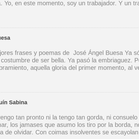
ta. Yo, en este momento, soy un trabajador. Y un t
ia muy definida. (Entrevista en Perú 30 de junio d
er buena voz, canto porque la guitarra tiene sentid
Mi canto es una cadena sin comienzo ni final y en 
 los demás. (Canto Libre .1970) *La ciudad lo enci
uesa
 saber jugar. Cuántos como tu vagarán, el dinero e
 no hay. (Canción de cuna para un niño vago. 1965)
ores frases y poemas de José Ángel Buesa Ya só
na canción tendría que ser un son, un son revoluci
a costumbre de ser bella. Ya pasó la embriaguez. P
zón a corazón, corazón a corazón. (A Cuba .1969)
ramiento, aquella gloria del primer momento, al ve
 vez. Yo sé que, aunque quisiera, no he de volvert
 Como aquel instante de embriaguez; y siento cel
guien, que no te ha visto todavía, verá tus ojos por
Buesa - Poemas prohibidos (1959)
uín Sabina
engo tan pronto ni la tengo tan gorda, ni consuelo
ar, los jamases que asumo los tiro por la borda, 
ra de olvidar. Con coimas insolventes se escayolan