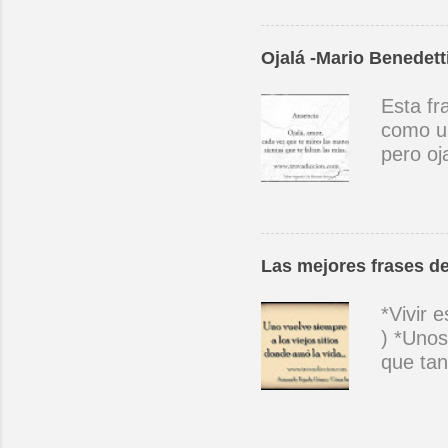
candor 
que él 
Ojalá -Mario Benedett
en las 
como pu
Esta fr
inapaga
como un
nuevas 
pero oj
que vas
sea un 
llegar 
vengas 
parta u
Las mejores frases de
da pena
ojalate
*Vivir 
ojalate
) *Unos
las pir
que tan
También
hay niñ
pa' que
vuelve 