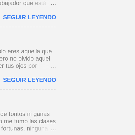
rabajador que está
e 1973) * Yo no canto
SEGUIR LEYENDO
o y razón.
cada eslabón se
erra jaula de metal,
s todo para amar,
 * Si yo a Cuba le
lo eres aquella que
onario, pie con pie,
ero no olvido aquel
 ...
r tus ojos por
e a ver de esa
SEGUIR LEYENDO
os al pensar que un
 primera vez. José
 de tontos ni ganas
no me fumo las clases
 fortunas, ninguna