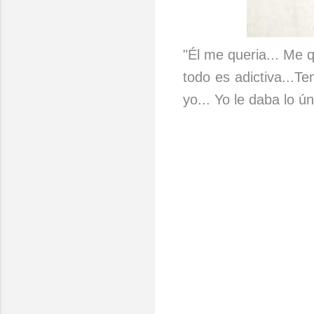
"Él me queria... Me 
todo es adictiva...T
yo... Yo le daba lo ú