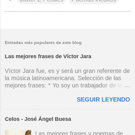
Entradas más populares de este blog
Las mejores frases de Víctor Jara
Víctor Jara fue, es y será un gran referente de
la música latinoamericana. Selección de las
mejores frases: * Yo soy un trabajador de la
música, no soy un artista. El pueblo y el
SEGUIR LEYENDO
tiempo dirán si yo soy artista. Yo, en este
momento, soy un trabajador. Y un trabajador
que está ubicado con conciencia muy definida.
Celos - José Ángel Buesa
(Entrevista en Perú 30 de junio de 1973) * Yo
no canto por cantar ni por tener buena voz,
Las mejores frases y poemas de