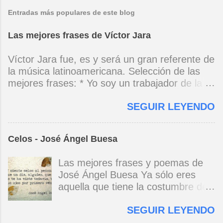
Entradas más populares de este blog
Las mejores frases de Víctor Jara
Víctor Jara fue, es y será un gran referente de
la música latinoamericana. Selección de las
mejores frases: * Yo soy un trabajador de la
música, no soy un artista. El pueblo y el
SEGUIR LEYENDO
tiempo dirán si yo soy artista. Yo, en este
momento, soy un trabajador. Y un trabajador
que está ubicado con conciencia muy definida.
Celos - José Ángel Buesa
(Entrevista en Perú 30 de junio de 1973) * Yo
no canto por cantar ni por tener buena voz,
Las mejores frases y poemas de
canto porque la guitarra tiene sentido y razón.
José Ángel Buesa Ya sólo eres
(Manifiesto. 1973) *Mi canto es una cadena
aquella que tiene la costumbre de
sin comienzo ni final y en cada eslabón se
ser bella. Ya pasó la embriaguez.
encuentra el canto de los demás. (Canto Libre
SEGUIR LEYENDO
Pero no olvido aquel
.1970) *La ciudad lo encierra jaula de metal, el
deslumbramiento, aquella gloria del