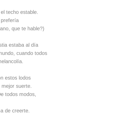
el techo estable.
 prefería
no, que te hable?)
tia estaba al día
 mundo, cuando todos
elancolía.
on estos lodos
 mejor suerte.
 De todos modos,
ma de creerte.