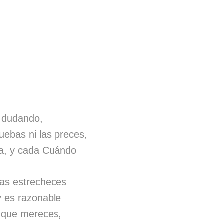
s dudando,
uebas ni las preces,
a, y cada Cuándo
 las estrecheces
y es razonable
a que mereces,