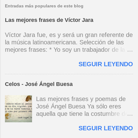
Entradas más populares de este blog
Las mejores frases de Víctor Jara
Víctor Jara fue, es y será un gran referente de
la música latinoamericana. Selección de las
mejores frases: * Yo soy un trabajador de la
música, no soy un artista. El pueblo y el
SEGUIR LEYENDO
tiempo dirán si yo soy artista. Yo, en este
momento, soy un trabajador. Y un trabajador
que está ubicado con conciencia muy definida.
Celos - José Ángel Buesa
(Entrevista en Perú 30 de junio de 1973) * Yo
no canto por cantar ni por tener buena voz,
Las mejores frases y poemas de
canto porque la guitarra tiene sentido y razón.
José Ángel Buesa Ya sólo eres
(Manifiesto. 1973) *Mi canto es una cadena
aquella que tiene la costumbre de
sin comienzo ni final y en cada eslabón se
ser bella. Ya pasó la embriaguez.
encuentra el canto de los demás. (Canto Libre
SEGUIR LEYENDO
Pero no olvido aquel
.1970) *La ciudad lo encierra jaula de metal, el
deslumbramiento, aquella gloria del