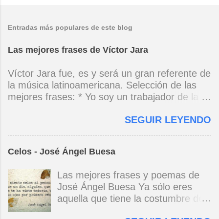
Entradas más populares de este blog
Las mejores frases de Víctor Jara
Víctor Jara fue, es y será un gran referente de
la música latinoamericana. Selección de las
mejores frases: * Yo soy un trabajador de la
música, no soy un artista. El pueblo y el
SEGUIR LEYENDO
tiempo dirán si yo soy artista. Yo, en este
momento, soy un trabajador. Y un trabajador
que está ubicado con conciencia muy definida.
Celos - José Ángel Buesa
(Entrevista en Perú 30 de junio de 1973) * Yo
no canto por cantar ni por tener buena voz,
Las mejores frases y poemas de
canto porque la guitarra tiene sentido y razón.
José Ángel Buesa Ya sólo eres
(Manifiesto. 1973) *Mi canto es una cadena
aquella que tiene la costumbre de
sin comienzo ni final y en cada eslabón se
ser bella. Ya pasó la embriaguez.
encuentra el canto de los demás. (Canto Libre