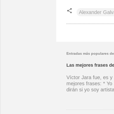
Alexander Gal
Entradas más populares de
Las mejores frases de
Víctor Jara fue, es y
mejores frases: * Yo 
dirán si yo soy artis
ubicado con concienc
por cantar ni por ten
(Manifiesto. 1973) *