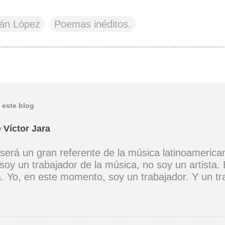
ván López
Poemas inéditos.
 este blog
 Víctor Jara
 será un gran referente de la música latinoamerica
soy un trabajador de la música, no soy un artista. 
ta. Yo, en este momento, soy un trabajador. Y un t
ia muy definida. (Entrevista en Perú 30 de junio d
er buena voz, canto porque la guitarra tiene sentid
Mi canto es una cadena sin comienzo ni final y en 