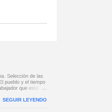
na. Selección de las
El pueblo y el tiempo
rabajador que está
e 1973) * Yo no canto
SEGUIR LEYENDO
o y razón.
cada eslabón se