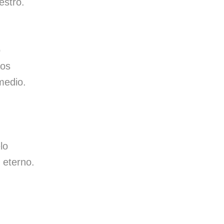
estro.
o
nos
rmedio.
lo
o eterno.