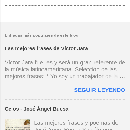
Entradas más populares de este blog
Las mejores frases de Víctor Jara
Víctor Jara fue, es y será un gran referente de
la música latinoamericana. Selección de las
mejores frases: * Yo soy un trabajador de la
música, no soy un artista. El pueblo y el
SEGUIR LEYENDO
tiempo dirán si yo soy artista. Yo, en este
momento, soy un trabajador. Y un trabajador
que está ubicado con conciencia muy definida.
Celos - José Ángel Buesa
(Entrevista en Perú 30 de junio de 1973) * Yo
no canto por cantar ni por tener buena voz,
Las mejores frases y poemas de
canto porque la guitarra tiene sentido y razón.
José Ángel Buesa Ya sólo eres