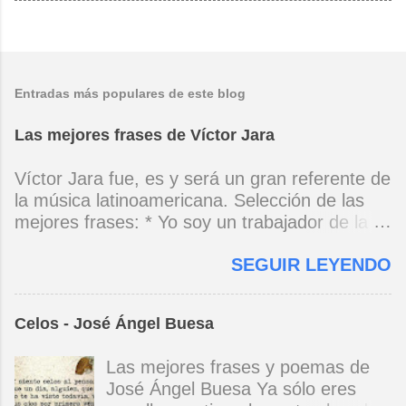
Entradas más populares de este blog
Las mejores frases de Víctor Jara
Víctor Jara fue, es y será un gran referente de
la música latinoamericana. Selección de las
mejores frases: * Yo soy un trabajador de la
música, no soy un artista. El pueblo y el
SEGUIR LEYENDO
tiempo dirán si yo soy artista. Yo, en este
momento, soy un trabajador. Y un trabajador
que está ubicado con conciencia muy definida.
Celos - José Ángel Buesa
(Entrevista en Perú 30 de junio de 1973) * Yo
no canto por cantar ni por tener buena voz,
Las mejores frases y poemas de
canto porque la guitarra tiene sentido y razón.
José Ángel Buesa Ya sólo eres
(Manifiesto. 1973) *Mi canto es una cadena