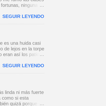
 fortunas, ninguna
 torres gemelas de
SEGUIR LEYENDO
que chuzos de punta
azón, y un pibe
 vomita en un galpón.
 ni vencidos ni
po a tierra! tan
re es una huida casi
mpanas con mil gramos
 de lejos en la torpe
 gurús posmodernos
o eran así los patios
pasa mucho frío.
n con más cautela por
..
SEGUIR LEYENDO
un tranvía que
ca trocitos de
l barrio siempre es
s linda ni más fuerte
a como si esta
bién quizá porque