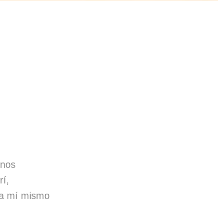
inos
rí,
 a mí mismo