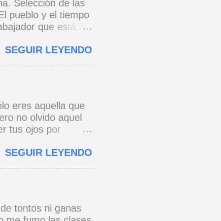
na. Selección de las
El pueblo y el tiempo
rabajador que está
e 1973) * Yo no canto
SEGUIR LEYENDO
o y razón.
cada eslabón se
erra jaula de metal,
s todo para amar,
 * Si yo a Cuba le
lo eres aquella que
onario, pie con pie,
ero no olvido aquel
 ...
r tus ojos por
e a ver de esa
SEGUIR LEYENDO
os al pensar que un
 primera vez. José
 de tontos ni ganas
no me fumo las clases