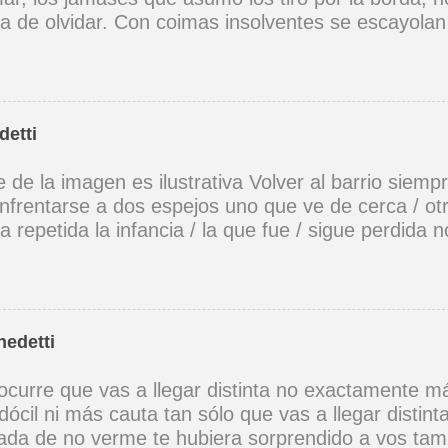
ra de olvidar. Con coimas insolventes se escayolan
mola, no hay cruzada sin dios, aunque caigan más
 no es cómico este atómico vil ataque de tos. Por
 puertas afuera y puertas más adentro tirita el cor
ido dormita en la escalera y un paria embrutecido
detti
xo es otra guerra incivil, la única guerra sin héroes
s ni santos, si dos buscan lo mismo ¡qué dulce cuer
e de la imagen es ilustrativa Volver al barrio siemp
el abismo, del éxtasis, del llanto. Deliran las ca
frentarse a dos espejos uno que ve de cerca / otro
re, desguaza las ventanas un vendaval impío, los
 repetida la infancia / la que fue / sigue perdida n
o en vez de liebre, cuentan que en el infierno se 
eflejos / esos niños que juegan ya son viejos y va
que fue nunca, ¿se acuerdan de la colza? Kioto s.
 el barrio tiene encanto y lluvia mansa rieles para 
a y no irrumpe en la noche ni madruga si uno bus
tal vez se halle a sí mismo ensimismado / volver a
nedetti
a. Mario Benedetti
curre que vas a llegar distinta no exactamente má
dócil ni más cauta tan sólo que vas a llegar distint
da de no verme te hubiera sorprendido a vos tam