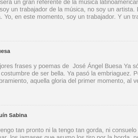
 será un gran referente de la música latinoamerica
soy un trabajador de la música, no soy un artista. 
ta. Yo, en este momento, soy un trabajador. Y un t
ia muy definida. (Entrevista en Perú 30 de junio d
er buena voz, canto porque la guitarra tiene sentid
Mi canto es una cadena sin comienzo ni final y en 
 los demás. (Canto Libre .1970) *La ciudad lo enci
uesa
 saber jugar. Cuántos como tu vagarán, el dinero e
 no hay. (Canción de cuna para un niño vago. 1965)
ores frases y poemas de José Ángel Buesa Ya só
na canción tendría que ser un son, un son revoluci
a costumbre de ser bella. Ya pasó la embriaguez. P
zón a corazón, corazón a corazón. (A Cuba .1969)
ramiento, aquella gloria del primer momento, al ve
 vez. Yo sé que, aunque quisiera, no he de volvert
 Como aquel instante de embriaguez; y siento cel
guien, que no te ha visto todavía, verá tus ojos por
Buesa - Poemas prohibidos (1959)
uín Sabina
engo tan pronto ni la tengo tan gorda, ni consuelo
ar, los jamases que asumo los tiro por la borda, 