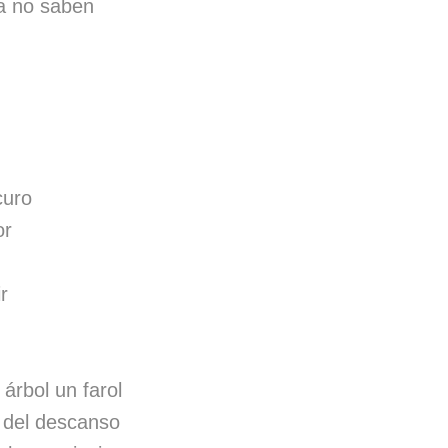
ya no saben
curo
or
r
árbol un farol
o del descanso