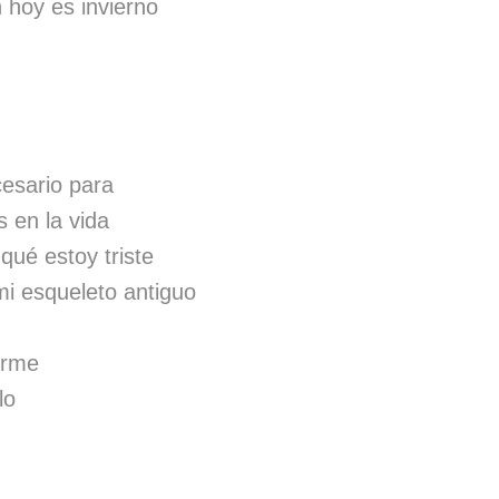
 hoy es invierno
cesario para
 en la vida
 qué estoy triste
i esqueleto antiguo
erme
lo