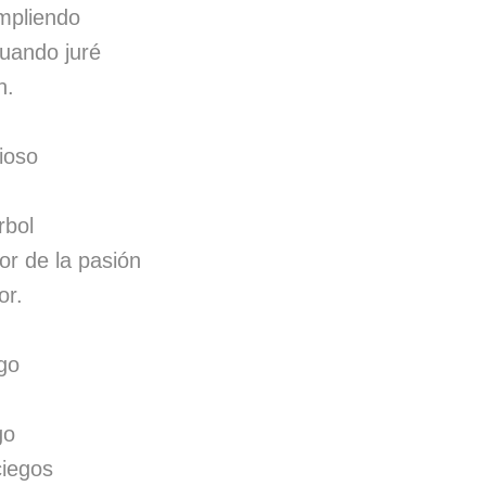
mpliendo
cuando juré
n.
dioso
rbol
lor de la pasión
or.
go
go
ciegos