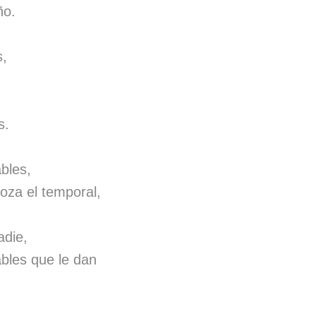
ño.
s,
s.
ables,
oza el temporal,
adie,
bles que le dan