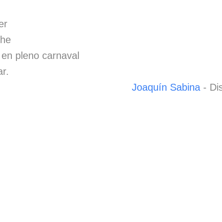
er
che
 en pleno carnaval
r.
Joaquín Sabina
- Di