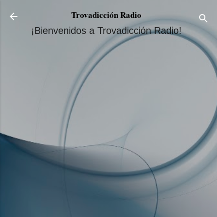
Ir al contenido principal
Trovadicción Radio
¡Bienvenidos a Trovadicción Radio!