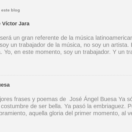
 este blog
 Víctor Jara
 será un gran referente de la música latinoamerica
soy un trabajador de la música, no soy un artista. 
ta. Yo, en este momento, soy un trabajador. Y un t
ia muy definida. (Entrevista en Perú 30 de junio d
er buena voz, canto porque la guitarra tiene sentid
Mi canto es una cadena sin comienzo ni final y en 
 los demás. (Canto Libre .1970) *La ciudad lo enci
uesa
 saber jugar. Cuántos como tu vagarán, el dinero e
 no hay. (Canción de cuna para un niño vago. 1965)
ores frases y poemas de José Ángel Buesa Ya só
na canción tendría que ser un son, un son revoluci
a costumbre de ser bella. Ya pasó la embriaguez. P
zón a corazón, corazón a corazón. (A Cuba .1969)
ramiento, aquella gloria del primer momento, al ve
 vez. Yo sé que, aunque quisiera, no he de volvert
 Como aquel instante de embriaguez; y siento cel