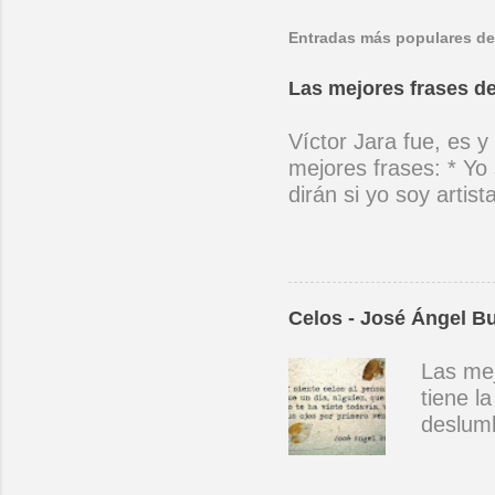
Entradas más populares de
Las mejores frases de
Víctor Jara fue, es y
mejores frases: * Yo 
dirán si yo soy artis
ubicado con concienc
por cantar ni por ten
(Manifiesto. 1973) *
encuentra el canto de
Celos - José Ángel B
el niño envejece sin
amargos los días, si
Las mej
cantara, le cantara u
tiene l
mano con mano, cora
deslumb
primera
manera.