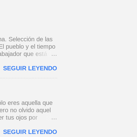
na. Selección de las
El pueblo y el tiempo
rabajador que está
e 1973) * Yo no canto
SEGUIR LEYENDO
o y razón.
cada eslabón se
erra jaula de metal,
s todo para amar,
 * Si yo a Cuba le
lo eres aquella que
onario, pie con pie,
ero no olvido aquel
 ...
r tus ojos por
e a ver de esa
SEGUIR LEYENDO
os al pensar que un