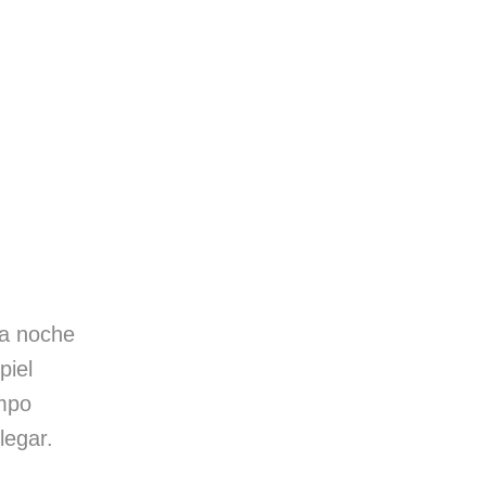
la noche
piel
empo
legar.