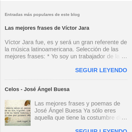
Entradas más populares de este blog
Las mejores frases de Víctor Jara
Víctor Jara fue, es y será un gran referente de
la música latinoamericana. Selección de las
mejores frases: * Yo soy un trabajador de la
música, no soy un artista. El pueblo y el
SEGUIR LEYENDO
tiempo dirán si yo soy artista. Yo, en este
momento, soy un trabajador. Y un trabajador
que está ubicado con conciencia muy definida.
Celos - José Ángel Buesa
(Entrevista en Perú 30 de junio de 1973) * Yo
no canto por cantar ni por tener buena voz,
Las mejores frases y poemas de
canto porque la guitarra tiene sentido y razón.
José Ángel Buesa Ya sólo eres
(Manifiesto. 1973) *Mi canto es una cadena
aquella que tiene la costumbre de
sin comienzo ni final y en cada eslabón se
ser bella. Ya pasó la embriaguez.
encuentra el canto de los demás. (Canto Libre
SEGUIR LEYENDO
Pero no olvido aquel