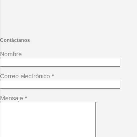
amor para poner un verso en mi
canción. Y al otro lado de la noche
mi alma se enfrenta al horizonte y
abre las alas cruza las aguas llega
al camino que te esconde hoy me
haces falt...
Contáctanos
Nombre
Correo electrónico
*
Mensaje
*