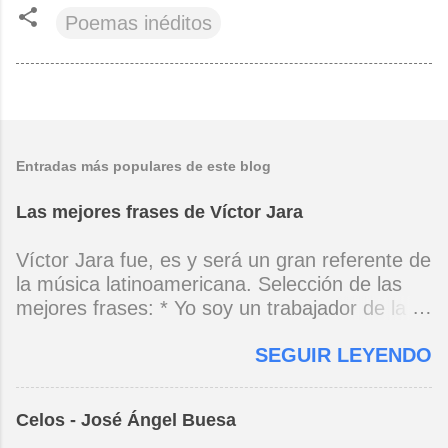
Poemas inéditos
Entradas más populares de este blog
Las mejores frases de Víctor Jara
Víctor Jara fue, es y será un gran referente de
la música latinoamericana. Selección de las
mejores frases: * Yo soy un trabajador de la
música, no soy un artista. El pueblo y el
SEGUIR LEYENDO
tiempo dirán si yo soy artista. Yo, en este
momento, soy un trabajador. Y un trabajador
que está ubicado con conciencia muy definida.
Celos - José Ángel Buesa
(Entrevista en Perú 30 de junio de 1973) * Yo