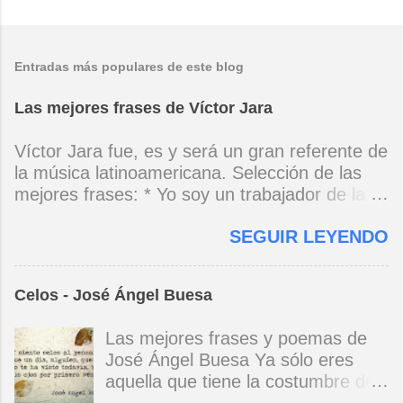
Entradas más populares de este blog
Las mejores frases de Víctor Jara
Víctor Jara fue, es y será un gran referente de
la música latinoamericana. Selección de las
mejores frases: * Yo soy un trabajador de la
música, no soy un artista. El pueblo y el
SEGUIR LEYENDO
tiempo dirán si yo soy artista. Yo, en este
momento, soy un trabajador. Y un trabajador
que está ubicado con conciencia muy definida.
Celos - José Ángel Buesa
(Entrevista en Perú 30 de junio de 1973) * Yo
no canto por cantar ni por tener buena voz,
Las mejores frases y poemas de
canto porque la guitarra tiene sentido y razón.
José Ángel Buesa Ya sólo eres
(Manifiesto. 1973) *Mi canto es una cadena
aquella que tiene la costumbre de
sin comienzo ni final y en cada eslabón se