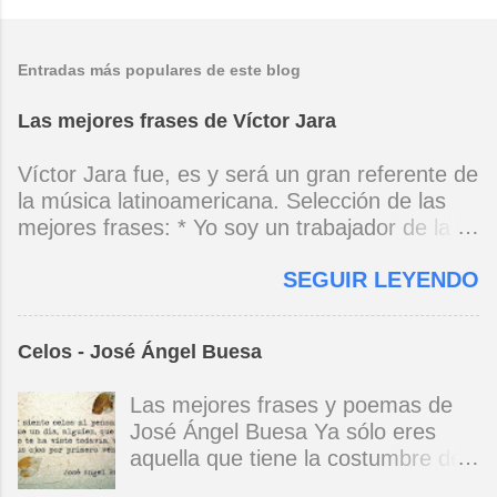
Entradas más populares de este blog
Las mejores frases de Víctor Jara
Víctor Jara fue, es y será un gran referente de
la música latinoamericana. Selección de las
mejores frases: * Yo soy un trabajador de la
música, no soy un artista. El pueblo y el
SEGUIR LEYENDO
tiempo dirán si yo soy artista. Yo, en este
momento, soy un trabajador. Y un trabajador
que está ubicado con conciencia muy definida.
Celos - José Ángel Buesa
(Entrevista en Perú 30 de junio de 1973) * Yo
no canto por cantar ni por tener buena voz,
Las mejores frases y poemas de
canto porque la guitarra tiene sentido y razón.
José Ángel Buesa Ya sólo eres
(Manifiesto. 1973) *Mi canto es una cadena
aquella que tiene la costumbre de
sin comienzo ni final y en cada eslabón se
ser bella. Ya pasó la embriaguez.
encuentra el canto de los demás. (Canto Libre