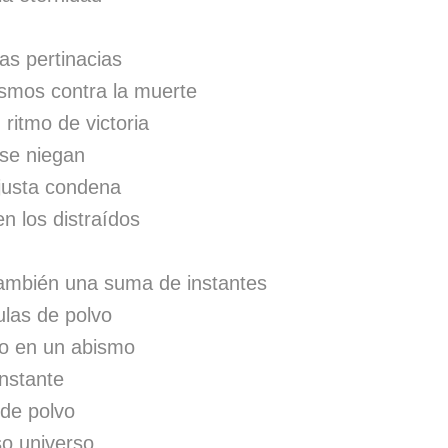
as pertinacias
smos contra la muerte
 ritmo de victoria
 se niegan
njusta condena
n los distraídos
 también una suma de instantes
ulas de polvo
o en un abismo
nstante
 de polvo
so universo