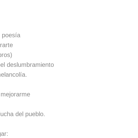
o poesía
rarte
bros)
 el deslumbramiento
elancolía.
 mejorarme
lucha del pueblo.
gar: