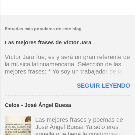
Entradas más populares de este blog
Las mejores frases de Víctor Jara
Víctor Jara fue, es y será un gran referente de
la música latinoamericana. Selección de las
mejores frases: * Yo soy un trabajador de la
música, no soy un artista. El pueblo y el
SEGUIR LEYENDO
tiempo dirán si yo soy artista. Yo, en este
momento, soy un trabajador. Y un trabajador
que está ubicado con conciencia muy definida.
Celos - José Ángel Buesa
(Entrevista en Perú 30 de junio de 1973) * Yo
no canto por cantar ni por tener buena voz,
Las mejores frases y poemas de
canto porque la guitarra tiene sentido y razón.
José Ángel Buesa Ya sólo eres
(Manifiesto. 1973) *Mi canto es una cadena
aquella que tiene la costumbre de