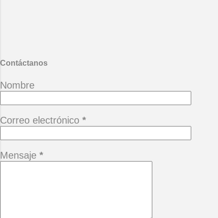
terreno baldío que quiere el tiempo
llenar con las piedras del hastío.
(Alberto Cortez) *Camina siempre
adelante pensando que hay un
mañana, no te permitas perderlo
porque está buena ...
Contáctanos
Nombre
Correo electrónico
*
Mensaje
*