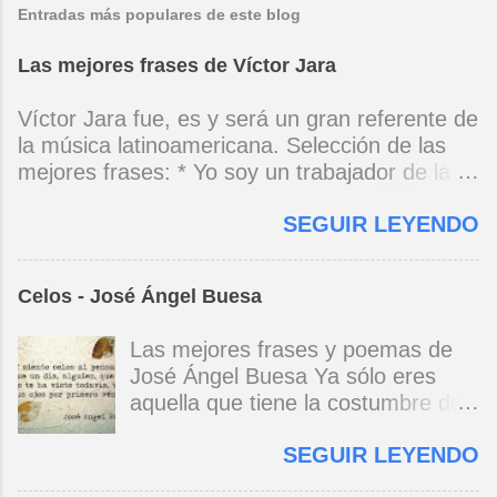
Entradas más populares de este blog
Las mejores frases de Víctor Jara
Víctor Jara fue, es y será un gran referente de
la música latinoamericana. Selección de las
mejores frases: * Yo soy un trabajador de la
música, no soy un artista. El pueblo y el
SEGUIR LEYENDO
tiempo dirán si yo soy artista. Yo, en este
momento, soy un trabajador. Y un trabajador
que está ubicado con conciencia muy definida.
Celos - José Ángel Buesa
(Entrevista en Perú 30 de junio de 1973) * Yo
no canto por cantar ni por tener buena voz,
Las mejores frases y poemas de
canto porque la guitarra tiene sentido y razón.
José Ángel Buesa Ya sólo eres
(Manifiesto. 1973) *Mi canto es una cadena
aquella que tiene la costumbre de
sin comienzo ni final y en cada eslabón se
ser bella. Ya pasó la embriaguez.
encuentra el canto de los demás. (Canto Libre
SEGUIR LEYENDO
Pero no olvido aquel
.1970) *La ciudad lo encierra jaula de metal, el
deslumbramiento, aquella gloria del
niño envejece sin saber jugar. Cuántos como