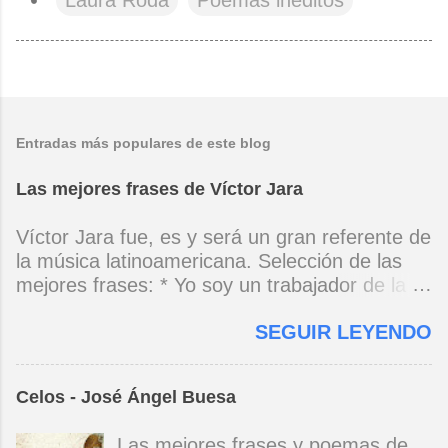
Laura Roda
Poemas inéditos
Entradas más populares de este blog
Las mejores frases de Víctor Jara
Víctor Jara fue, es y será un gran referente de
la música latinoamericana. Selección de las
mejores frases: * Yo soy un trabajador de la
música, no soy un artista. El pueblo y el
SEGUIR LEYENDO
tiempo dirán si yo soy artista. Yo, en este
momento, soy un trabajador. Y un trabajador
que está ubicado con conciencia muy definida.
Celos - José Ángel Buesa
(Entrevista en Perú 30 de junio de 1973) * Yo
no canto por cantar ni por tener buena voz,
Las mejores frases y poemas de