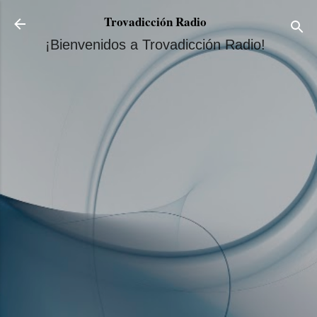
Ir al contenido principal
Trovadicción Radio
¡Bienvenidos a Trovadicción Radio!